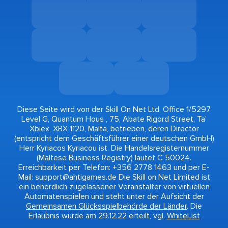
Diese Seite wird von der Skill On Net Ltd, Office 1/5297
Level G, Quantum Hous , 75, Abate Rigord Street, Ta’
Xbiex, XBX 1120, Malta, betrieben, deren Director
(entspricht dem Geschäftsführer einer deutschen GmbH)
Herr Kyriacos Kyriacou ist. Die Handelsregisternummer
(Maltese Business Registry) lautet C 50024.
Erreichbarkeit per Telefon: +356 2778 1463 und per E-
Mail:
support@ahtigames.de
Die Skill on Net Limited ist
ein behördlich zugelassener Veranstalter von virtuellen
Automatenspielen und steht unter der Aufsicht der
Gemeinsamen Glücksspielbehörde der Länder
. Die
Erlaubnis wurde am 29.12.22 erteilt, vgl.
WhiteList