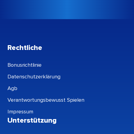
Rechtliche
Bonusrichtlinie
Datenschutzerklärung
Agb
Verantwortungsbewusst Spielen
Impressum
Unterstützung