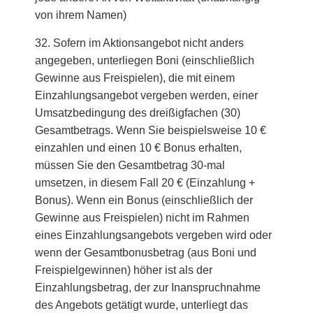
von ihrem Namen)
Sofern im Aktionsangebot nicht anders
angegeben, unterliegen Boni (einschließlich
Gewinne aus Freispielen), die mit einem
Einzahlungsangebot vergeben werden, einer
Umsatzbedingung des dreißigfachen (30)
Gesamtbetrags. Wenn Sie beispielsweise 10 €
einzahlen und einen 10 € Bonus erhalten,
müssen Sie den Gesamtbetrag 30-mal
umsetzen, in diesem Fall 20 € (Einzahlung +
Bonus). Wenn ein Bonus (einschließlich der
Gewinne aus Freispielen) nicht im Rahmen
eines Einzahlungsangebots vergeben wird oder
wenn der Gesamtbonusbetrag (aus Boni und
Freispielgewinnen) höher ist als der
Einzahlungsbetrag, der zur Inanspruchnahme
des Angebots getätigt wurde, unterliegt das