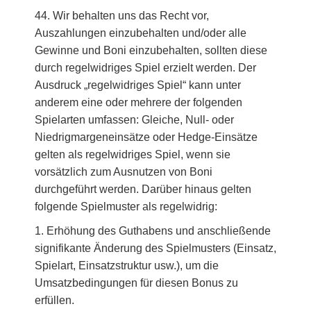
Wir behalten uns das Recht vor,
Auszahlungen einzubehalten und/oder alle
Gewinne und Boni einzubehalten, sollten diese
durch regelwidriges Spiel erzielt werden. Der
Ausdruck „regelwidriges Spiel“ kann unter
anderem eine oder mehrere der folgenden
Spielarten umfassen: Gleiche, Null- oder
Niedrigmargeneinsätze oder Hedge-Einsätze
gelten als regelwidriges Spiel, wenn sie
vorsätzlich zum Ausnutzen von Boni
durchgeführt werden. Darüber hinaus gelten
folgende Spielmuster als regelwidrig:
Erhöhung des Guthabens und anschließende
signifikante Änderung des Spielmusters (Einsatz,
Spielart, Einsatzstruktur usw.), um die
Umsatzbedingungen für diesen Bonus zu
erfüllen.