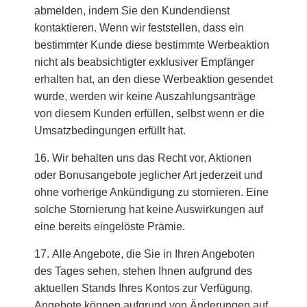
abmelden, indem Sie den Kundendienst
kontaktieren. Wenn wir feststellen, dass ein
bestimmter Kunde diese bestimmte Werbeaktion
nicht als beabsichtigter exklusiver Empfänger
erhalten hat, an den diese Werbeaktion gesendet
wurde, werden wir keine Auszahlungsanträge
von diesem Kunden erfüllen, selbst wenn er die
Umsatzbedingungen erfüllt hat.
Wir behalten uns das Recht vor, Aktionen
oder Bonusangebote jeglicher Art jederzeit und
ohne vorherige Ankündigung zu stornieren. Eine
solche Stornierung hat keine Auswirkungen auf
eine bereits eingelöste Prämie.
Alle Angebote, die Sie in Ihren Angeboten
des Tages sehen, stehen Ihnen aufgrund des
aktuellen Stands Ihres Kontos zur Verfügung.
Angebote können aufgrund von Änderungen auf