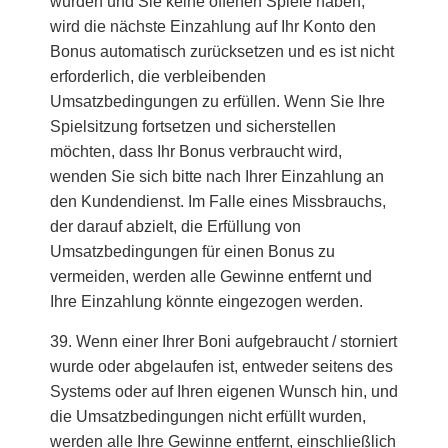
wurden und Sie keine offenen Spiele haben,
wird die nächste Einzahlung auf Ihr Konto den
Bonus automatisch zurücksetzen und es ist nicht
erforderlich, die verbleibenden
Umsatzbedingungen zu erfüllen. Wenn Sie Ihre
Spielsitzung fortsetzen und sicherstellen
möchten, dass Ihr Bonus verbraucht wird,
wenden Sie sich bitte nach Ihrer Einzahlung an
den Kundendienst. Im Falle eines Missbrauchs,
der darauf abzielt, die Erfüllung von
Umsatzbedingungen für einen Bonus zu
vermeiden, werden alle Gewinne entfernt und
Ihre Einzahlung könnte eingezogen werden.
Wenn einer Ihrer Boni aufgebraucht / storniert
wurde oder abgelaufen ist, entweder seitens des
Systems oder auf Ihren eigenen Wunsch hin, und
die Umsatzbedingungen nicht erfüllt wurden,
werden alle Ihre Gewinne entfernt, einschließlich