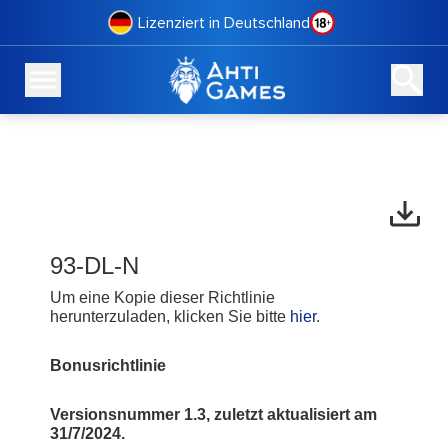
Lizenziert in Deutschland
93-DL-N
Um eine Kopie dieser Richtlinie
herunterzuladen, klicken Sie bitte
hier
.
Bonusrichtlinie
Versionsnummer 1.3, zuletzt aktualisiert am
31/7/2024.