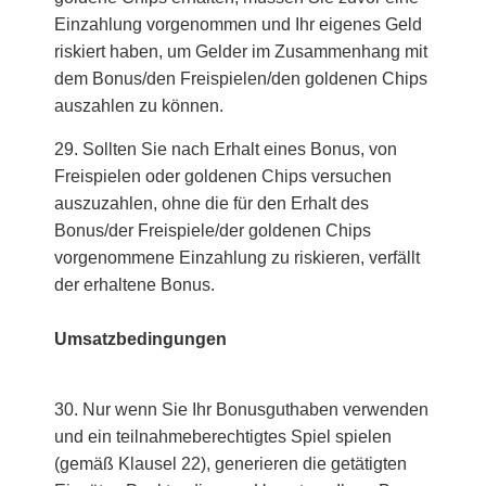
Einzahlung vorgenommen und Ihr eigenes Geld
riskiert haben, um Gelder im Zusammenhang mit
dem Bonus/den Freispielen/den goldenen Chips
auszahlen zu können.
Sollten Sie nach Erhalt eines Bonus, von
Freispielen oder goldenen Chips versuchen
auszuzahlen, ohne die für den Erhalt des
Bonus/der Freispiele/der goldenen Chips
vorgenommene Einzahlung zu riskieren, verfällt
der erhaltene Bonus.
Umsatzbedingungen
Nur wenn Sie Ihr Bonusguthaben verwenden
und ein teilnahmeberechtigtes Spiel spielen
(gemäß Klausel 22), generieren die getätigten