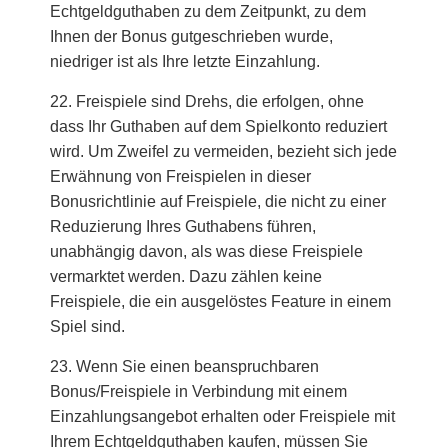
Echtgeldguthaben zu dem Zeitpunkt, zu dem
Ihnen der Bonus gutgeschrieben wurde,
niedriger ist als Ihre letzte Einzahlung.
Freispiele sind Drehs, die erfolgen, ohne
dass Ihr Guthaben auf dem Spielkonto reduziert
wird. Um Zweifel zu vermeiden, bezieht sich jede
Erwähnung von Freispielen in dieser
Bonusrichtlinie auf Freispiele, die nicht zu einer
Reduzierung Ihres Guthabens führen,
unabhängig davon, als was diese Freispiele
vermarktet werden. Dazu zählen keine
Freispiele, die ein ausgelöstes Feature in einem
Spiel sind.
Wenn Sie einen beanspruchbaren
Bonus/Freispiele in Verbindung mit einem
Einzahlungsangebot erhalten oder Freispiele mit
Ihrem Echtgeldguthaben kaufen, müssen Sie